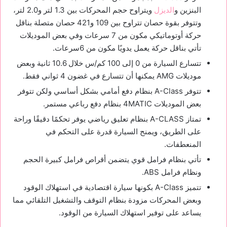
البنزين و
الديزل
ويتراوح حجم المحركات بين 1.3 لتر و2.0 لتر،
وتتوفر بقوة حصان تتراوح بين 109 و421 حصان متصلة بناقل
حركة أوتوماتيكي مكون من 7 سرعات وفي بعض الموديلات
تأتي بناقل حركة يعمل يدويًا مكون من 6سرعات.
تتسارع السيارة من 0 إلى 100 كم/س خلال 10.6 ثانية وبعض
موديلات AMG يمكنها أن تتسارع في غضون 4 ثواني فقط.
تتوفر A-Class بنظام دفع أمامي بشكل أساسي ولكن تتوفر
بعض الموديلات 4MATIC بنظام دفع رباعي مستمر.
تمتاز A-CLASS بنظام تعليق رياضي يوفر تحكمًا دقيقًا وراحة
على الطريق، ويمنح السيارة قدرة على التحكم في
المنعطفات.
تأتي بنظام فرامل قوي يتضمن أقراص فرامل كبيرة الحجم
ونظام فرامل ABS.
تتميز A-Class بكونها سيارة اقتصادية في استهلاك الوقود
وبعض المحركات مزودة بنظام التوقف والتشغيل التلقائي مما
يساعد على توفير استهلاك السيارة من الوقود.