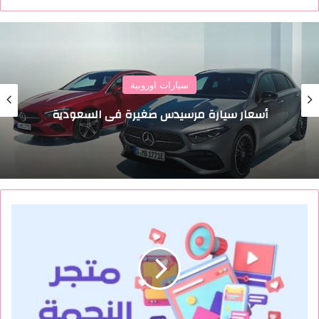
سيارات اوروبية
أسعار سيارة مرسيدس صغيرة في السعودية
م
ت
ج
ر
ا
ل
ن
ج