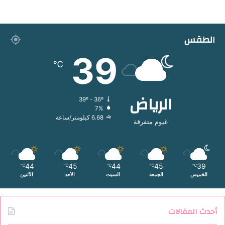
الطقس
39
℃
الرياض
39º - 36º
7%
6.68 كيلومتر/ساعة
غيوم متفرقة
44
45
44
45
39
℃
℃
℃
℃
℃
الخميس
الجمعة
السبت
الأحد
الأثنين
أحدث المقالات