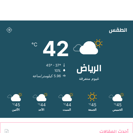
الطقس
42
℃
الرياض
45º - 37º
10%
5.96 كيلومتر/ساعة
غيوم متفرقة
45
44
44
45
45
℃
℃
℃
℃
℃
الخميس
الجمعة
السبت
الأحد
الأثنين
أحدث المقالات