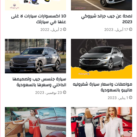
س
ل
ع
أ
لمحة عن جيب جراند شيروكي
10 اكسسوارات سيارات لا غنى
ا
ن
2023
عنها في سيارتك
ر
و
17 أبريل، 2023
2 أبريل، 2022
ف
ا
ي
ع
ا
ا
ل
ل
س
م
ع
ت
و
و
د
ف
سيارة جنسس جيب وتصميمها
ي
ر
مواصفات واسعار سيارة شفروليه
الداخلي وسعرها بالسعودية
ماليبو بالسعودية
ة
ة
23 نوفمبر، 2023
م
1 يناير، 2023
ن
أ
ح
ز
م
ة