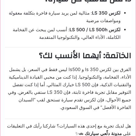
لكزس LS 350
: مثالية لمن يريد سيارة فاخرة بتكلفة معقولة
ومواصفات مرضية
لكزس LS 500 / LS 500h
: أنسب لمن يبحث عن الفخامة
الكاملة، الأداء العالي، والتكنولوجيا المتقدمة
الخاتمة: أيهما الأنسب لك؟
الفرق بين لكزس ls 350 و ls500 ليس فقط في السعر، بل يشمل
الأداء، الفخامة، والتكنولوجيا. إذا كنت من محبي القيادة الديناميكية
والتقنيات الذكية، فإن LS 500 خيارك المثالي. أما إذا كنت تفضل
التوفير مقابل تجربة فاخرة ثابتة، فإن LS 350 ستفي بالغرض. وفي
جميع الأحوال، فإن لكزس تقدم سيارة تستحق لقب “السيدان
الفاخرة الأفضل” في السوق السعودي.
هل لديك تجربة مع إحدى هذه السيارات؟ شاركنا رأيك في التعليقات
على
مدونة دلّعي سيارتك
🚗✨