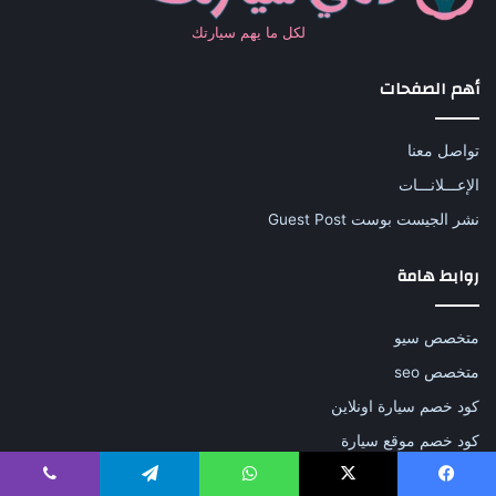
لكل ما يهم سيارتك
أهم الصفحات
تواصل معنا
الإعـــلانـــات
نشر الجيست بوست Guest Post
روابط هامة
متخصص سيو
متخصص seo
كود خصم سيارة اونلاين
كود خصم موقع سيارة
فطور دايت