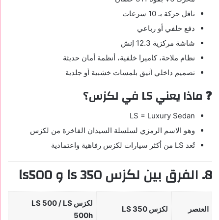
ناقل حركة بـ 10 سرعات
دفع خلفي أو رباعي
شاشة مركزية 12.3 إنش
نظام ملاحة، كاميرا خلفية، أنظمة أمان حديثة
تصميم داخلي أنيق بلمسات خشبية أو جلدية
❓ ماذا يعني LS في لكزس؟
LS = Luxury Sedan
وهو الاسم الرمزي لسلسلة السيدان الفاخرة من لكزس
تُعد LS من أكثر سيارات لكزس رفاهية واعتمادية
8. الفرق بين لكزس ls 350 و ls500
لكزس LS 500 / LS
العنصر
لكزس LS 350
500h