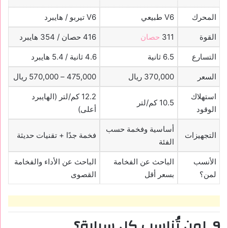
المحرك
V6 طبيعي
V6 تيربو / هايبرد
القوة
311
حصان
416 حصان / 354 هايبرد
التسارع
6.5 ثانية
4.6 ثانية / 5.4 هايبرد
السعر
370,000 ريال
475,000 – 570,000 ريال
استهلاك
12.2 كم/لتر (الهايبرد
10.5 كم/لتر
الوقود
أعلى)
أساسية وفخمة حسب
التجهيزات
فخمة جدًا + تقنيات حديثة
الفئة
الأنسب
الباحث عن الفخامة
الباحث عن الأداء والفخامة
لمن؟
بسعر أقل
القصوى
9. لمن تُناسب كل سيارة؟