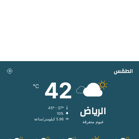
الطقس
42
℃
الرياض
45º - 37º
10%
5.96 كيلومتر/ساعة
غيوم متفرقة