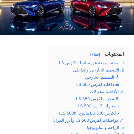
المحتويات
إخفاء
1. لمحة سريعة عن سلسلة لكزس LS
2. التصميم الخارجي والداخلي
🧷 التصميم الخارجي
🛋️ داخلية لكزس LS 500
3. الأداء والمحركات
🔋 محرك لكزس LS 350
⚡ محرك لكزس LS 500
⚡ لكزس LS 500 هايبرد (LS 500h)
4. مواصفات لكزس LS 500 وأبرز المزايا
5. الراحة والتكنولوجيا