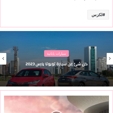
لكزس
سيارات يابانية
كل شئ عن سيارة تويوتا يارس 2023
ا
ك
ت