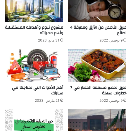
ر
ة
ت
خ
طرق التخلص من الأرق ومعرفة 4
مشروع نيوم وأهدافه المستقبلية
ط
نصائح
وأهم مميزاته
ف
9 نوفمبر، 2022
31 مايو، 2023
ا
ل
ع
ق
و
ل
ت
ع
طرق تحضير مسقعة الخضار في 7
أهم الأدوات التي تحتاجها في
ر
خطوات سهلة
سيارتك
ف
9 نوفمبر، 2022
21 مارس، 2023
ع
ل
ي
ه
ا