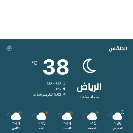
الطقس
38
℃
الرياض
38º - 36º
8%
5.62 كيلومتر/ساعة
سماء صافية
44
45
44
45
38
℃
℃
℃
℃
℃
الخميس
الجمعة
السبت
الأحد
الأثنين