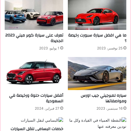
ل
ا
د
ء
ا
ف
خ
ي
ل
ا
ي
ل
ما هي افضل سيارة سبورت رخيصة
تعرف على سيارة كوبر ميني 2023
ة
س
؟
الجديدة
و
ف
25 نوفمبر، 2023
1 يوليو، 2023
م
ر
ز
ب
ا
ا
ي
ل
ا
س
ا
ي
ل
ا
ت
ر
سياره لمبرجيني جيب اورس
أفضل سيارات حلوة ورخيصة في
ص
ة
ومواصفاتها
السعودية
م
16 سبتمبر، 2023
27 فبراير، 2024
ي
م
ا
خدمات البسامي لنقل السيارات
ل