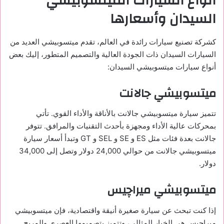
انواع السيارات الميتسوبيشي
السيدان وأسعارها
كشركة تصنيع سيارات رائدة في العالم، تقدم ميتسوبيشي العديد من
السيارات السيدان ذات الجودة العالية والتصميم المتطور، إليك بعض
أنواع سيارات ميتسوبيشي السيدان:
ميتسوبيشي جالانت
تتميز سيارة ميتسوبيشي جالانت بالأناقة والأداء القوي. تأتي
بمحركات عالية الأداء ومجهزة بأحدث التقنيات والمرافق. تتوفر
جالانت بعدة فئات مثل ES و SE و SEL و GT وتبدأ أسعار سيارة
ميتسوبيشي جالانت من حوالي 24,000 دولار وتصل إلى 34,000
دولار.
ميتسوبيشي ميراچيس
إذا كنت تبحث عن سيارة صغيرة أنيقة واقتصادية، فإن ميتسوبيشي
ميراچيس هي الخيار المثالي، وتتميز بتصميمها العصري والمريح