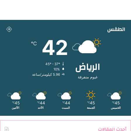
الطقس
42
℃
الرياض
45º - 37º
10%
5.96 كيلومتر/ساعة
غيوم متفرقة
45
44
44
45
45
℃
℃
℃
℃
℃
الخميس
الجمعة
السبت
الأحد
الأثنين
أحدث المقالات