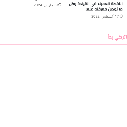
النقطة العمياء في القيادة وكل
د
19 مارس، 2024
ما تودين معرفته عنها
ا
خ
17 أغسطس، 2022
ل
ي
اتركي رداً