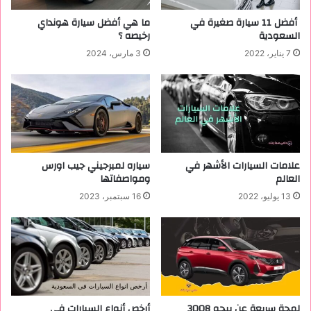
ر
خ
أفضل 11 سيارة صغيرة في
ما هي أفضل سيارة هونداي
ا
ل
السعودية
رخيصه ؟
ف
؟
7 يناير، 2022
3 مارس، 2024
ي
ا
ل
س
ع
و
د
ي
علامات السيارات الأشهر في
سياره لمبرجيني جيب اورس
ة
العالم
ومواصفاتها
13 يوليو، 2022
16 سبتمبر، 2023
لمحة سريعة عن بيجو 3008
أرخص أنواع السيارات فى