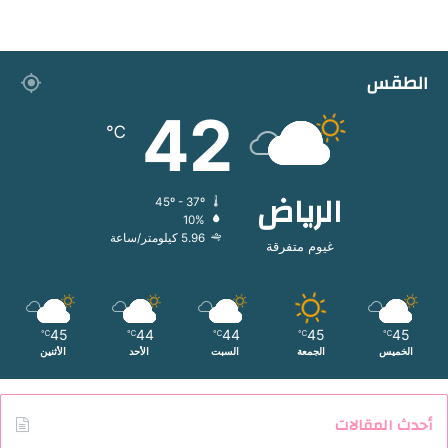
الطقس
42
℃
الرياض
45º - 37º
10%
5.96 كيلومتر/ساعة
غيوم متفرقة
45
44
44
45
45
℃
℃
℃
℃
℃
الخميس
الجمعة
السبت
الأحد
الأثنين
أحدث المقالات