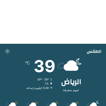
الطقس
39
℃
الرياض
39º - 36º
7%
6.68 كيلومتر/ساعة
غيوم متفرقة