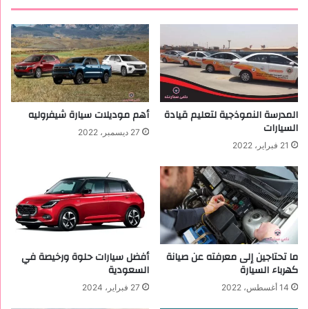
ع
ب
و
و
د
أ
ي
ح
ة
د
ث
ا
ل
المدرسة النموذجية لتعليم قيادة
أهم موديلات سيارة شيفروليه
م
السيارات
27 ديسمبر، 2022
و
21 فبراير، 2022
ا
ص
ف
ا
ت
ا
ل
د
ما تحتاجين إلى معرفته عن صيانة
أفضل سيارات حلوة ورخيصة في
ا
كهرباء السيارة
السعودية
خ
14 أغسطس، 2022
27 فبراير، 2024
ل