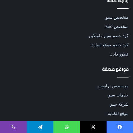
روابط هامة
متخصص سيو
متخصص seo
كود خصم سيارة اونلاين
كود خصم موقع سيارة
فطور دايت
مواقع صديقة
مرسيدس برابوس
خدمات سيو
شركة سيو
موقع للكتابه
مواقع هامة