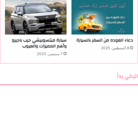
ي
ة
ل
ل
س
ي
دعاء العوده من السفر بالسيارة
سيارة ميتسوبيشي جيب باجيرو
ا
وأهم المميزات والعيوب
ر
8 أغسطس، 2025
ة
7 سبتمبر، 2023
اتركي رداً