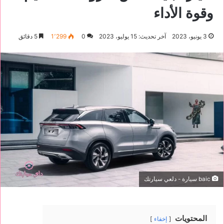
وقوة الأداء
3 يونيو، 2023
آخر تحديث: 15 يوليو، 2023
0
1٬299
5 دقائق
baic سيارة - دلعي سيارتك
المحتويات
إخفاء