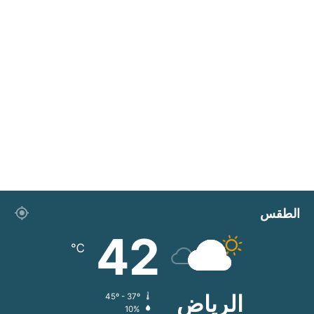
الطقس
42
℃
الرياض
45º - 37º
10%