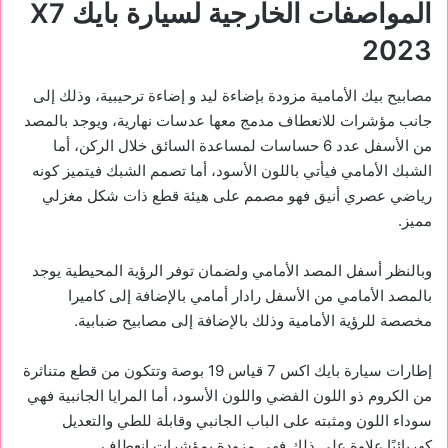
المواصفات الخارجية لسيارة بايك X7
2023
مصابيح بيك الأمامية مزودة بإضاءة ليد و إضاءة ترحيبية، وذلك إلى
جانب مؤشرات للانعطاف مدمج معها عدسات نهارية، ويوجد بالمصد
من الأسفل عدد 6 حساسات لمساعدة السائق خلال الركن، أما
الشبك الأمامي فيأتي باللون الأسود، أما تصمم الشبك فيتميز كونه
رياضي عصري أنيق فهو مصمم على هيئة قطع ذات شكل مغزلي
مميز.
وبالنظر أسفل المصد الأمامي ولضمان توفر الرؤية المحيطية يوجد
بالمصد الأمامي من الأسفل رادار أمامي بالإضافة إلى كاميرا
مخصصة للرؤية الأمامية وذلك بالإضافة إلى مصابيح ضبابية.
إطارات سيارة بايك اكس 7 قياس 19 بوصة وتتكون من قطع متناثرة
من الكروم ذو اللون الفضي واللون الأسود، أما المرايا الجانبية فهي
سوداء اللون ومثبته على الباب الجانبي وقابلة للطي والتعديل
كهربائيًا علاوة على ذلك فهي مزودة بمؤشرات إنعطاف.