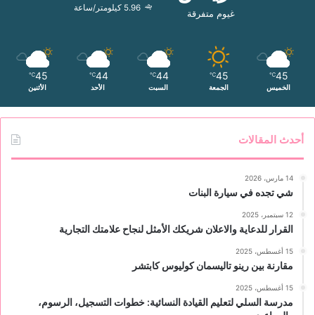
5.96 كيلومتر/ساعة
غيوم متفرقة
45
44
44
45
45
℃
℃
℃
℃
℃
الخميس
الجمعة
السبت
الأحد
الأثنين
أحدث المقالات
14 مارس، 2026
شي تجده في سيارة البنات
12 سبتمبر، 2025
القرار للدعاية والاعلان شريكك الأمثل لنجاح علامتك التجارية
15 أغسطس، 2025
مقارنة بين رينو تاليسمان كوليوس كابتشر
15 أغسطس، 2025
مدرسة السلي لتعليم القيادة النسائية: خطوات التسجيل، الرسوم،