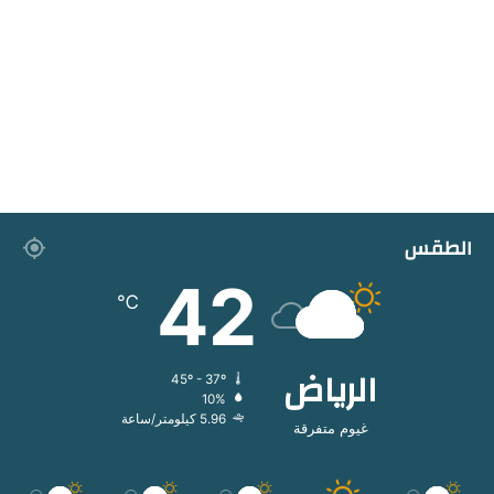
الطقس
42
℃
الرياض
45º - 37º
10%
5.96 كيلومتر/ساعة
غيوم متفرقة