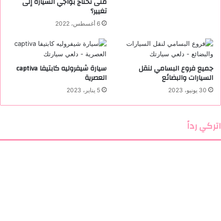
متى تحتاج بواجي السيارة إلى
ة
تغيير؟
ف
ي
6 أغسطس، 2022
ر
ا
ر
ي
جميع فروع البسامي لنقل
سيارة شيفروليه كابتيفا captiva
ب
السيارات والبضائع
العصرية
و
30 يونيو، 2023
5 يناير، 2023
ر
و
س
اتركي رداً
ا
ن
ج
و
ي