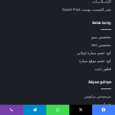
الإعـــلانـــات
نشر الجيست بوست Guest Post
روابط هامة
متخصص سيو
متخصص seo
كود خصم سيارة اونلاين
كود خصم موقع سيارة
فطور دايت
مواقع صديقة
مرسيدس برابوس
خدمات سيو
شركة سيو