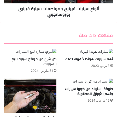
ج
ر
أنواع سيارات فيراري ومواصفات سيارة فيراري
ا
ا
بوروسانجوي
ن
ت
c
ف
s
ي
8
ر
مقالات ذات صلة
5
ا
ر
ي
و
م
أهم سيارات هوندا كهرباء 2023
كل شئ عن موقع سياره لبيع
السيارات
و
7 يوليو، 2023
ا
31 مارس، 2024
ص
ف
ا
طريقة استيراد من كوريا سيارات
ت
وأهم الأوراق المطلوبة
س
15 مارس، 2024
ي
ا
ر