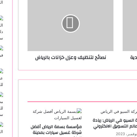
ص
ا
ئ
ح
 عن برادو للبيع في سوق الإمارات
ل
ت
ن
ظ
ية
نصائح لتنظيف وعزل خزانات بالرياض
ي
ف
رياض
و
ع
ز
ل
خ
ز
ا
ن
السيو في الرياض: ريادة
ا
لم التسويق الالكتروني
مؤسسة بسمة الرياض أفضل
ت
شركة غسيل سيارات بمدينة
ب