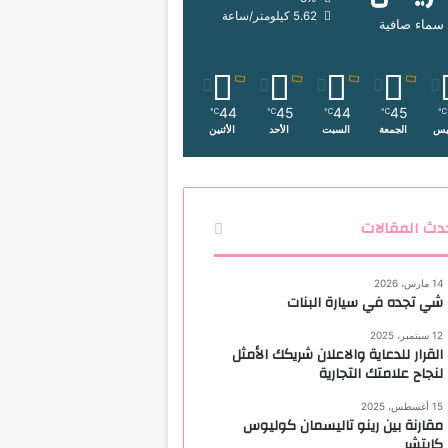
5.62 كيلومتر/ساعة
سماء صافية
44
45
44
45
℃
℃
℃
℃
℃
يس
الجمعة
السبت
الأحد
الأثنين
دث المقالات
14 مارس، 2026
شي تجده في سيارة البنات
12 سبتمبر، 2025
القرار للدعاية والاعلان شريكك الأمثل
لنجاح علامتك التجارية
15 أغسطس، 2025
مقارنة بين رينو تاليسمان كوليوس
كابتشر