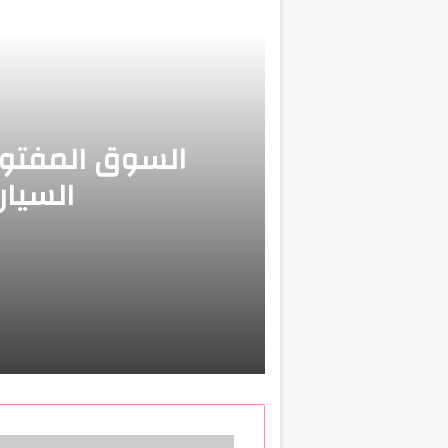
السوق المفتوح
السيار
18 أغسطس، 2022
السوق المفتوح أكبر موقع لبي
10 أبريل، 2023
مفهوم التعاون واهميته للم
أ