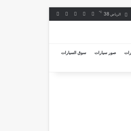
℃
38
‫X
فيسبوك
لينكدإن
انستقرام
الرياض
رات
صور سيارات
سوق السيارات