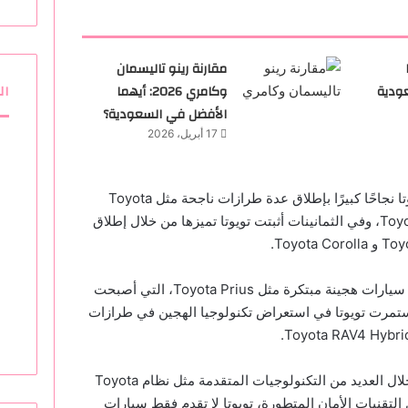
مقارنة رينو تاليسمان
ال
ودية
وكامري 2026: أيهما
الأفضل في السعودية؟
17 أبريل، 2026
في الستينيات والسبعينات، حققت تويوتا نجاحًا كبيرًا بإطلاق عدة طرازات ناجحة مثل Toyota
Corolla و Toyota Celica و Toyota Hilux، وفي الثمانينات أثبتت تويوتا تميزها من خلال إطلاق
علاوة على ذلك، اشتهرت تويوتا بتقديم سيارات هجينة مبتكرة مثل Toyota Prius، التي أصبحت
استمرت تويوتا في استعراض تكنولوجيا الهجين في طرازات
تواصل شركة تويوتا تقديم الابتكار من خلال العديد من التكنولوجيات المتقدمة مثل نظام Toyota
وعة من التقنيات الأمان المتطورة، تويوتا لا تقدم فقط سيارات