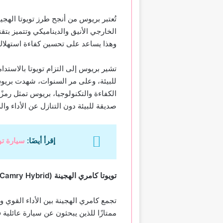
تُعتبر بريوس من أنجح طرز تويوتا الهجين
الخارجي الأنيق والديناميكي وتتميز بت
وهذا يساعد على تحسين كفاءة استهلاك ا
تشير بريوس إلى التزام تويوتا بالاستد
للبيئة، وعلى مر السنوات، شهدت بريوس
الكفاءة والتكنولوجيا، بريوس تمثل رمزً
صديقة للبيئة دون التنازل عن الأداء وال
إقرأ أيضَا:
سيارة تو
تويوتا كامري الهجينة (
 Camry Hybrid
تجمع كامري الهجينة بين الأداء القوي وا
ممتازًا للذين يبحثون عن سيارة عائلية