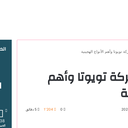
ال
ة تويوتا وأهم الأنواع الهجينية
ركة تويوتا وأهم
ا
ة
0
1٬204
5 دقائق
38
الخم