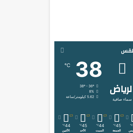
طقس
38
℃
لرياض
38º - 36º
8%
5.62 كيلومتر/ساعة
سماء صافية
44
45
44
45
℃
℃
℃
℃
℃
يس
الجمعة
السبت
الأحد
الأثنين