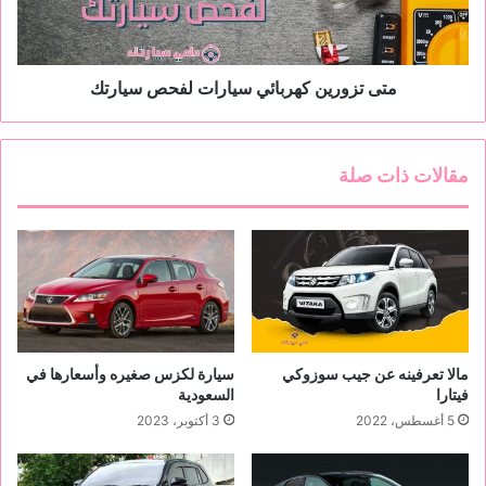
0
ر
8
ي
ن
ك
متى تزورين كهربائي سيارات لفحص سيارتك
ه
ر
ب
مقالات ذات صلة
ا
ئ
ي
س
ي
ا
ر
ا
ت
مالا تعرفينه عن جيب سوزوكي
سيارة لكزس صغيره وأسعارها في
ل
فيتارا
السعودية
ف
5 أغسطس، 2022
3 أكتوبر، 2023
ح
ص
س