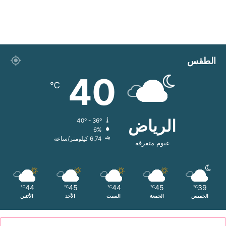
الطقس
40
℃
الرياض
40º - 36º
6%
6.74 كيلومتر/ساعة
غيوم متفرقة
44
45
44
45
39
℃
℃
℃
℃
℃
الخميس
الجمعة
السبت
الأحد
الأثنين