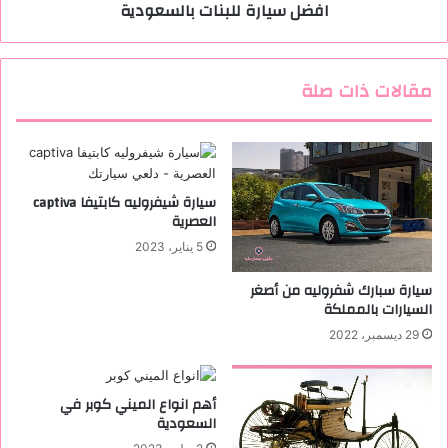
افضل سيارة للبنات بالسعودية
ك
ل
ي
ل
ف
ب
ي
ن
مقالات ذات صلة
ت
ا
ا
ت
ر
ب
ا
ا
ل
س
سيارة شيفروليه كابتيفا captiva
العصرية
ع
و
5 يناير، 2023
د
ي
سيارة سبارك شفروليه من أصغر
ة
السيارات بالمملكة
29 ديسمبر، 2022
أهم انواع الميني كوبر في
السعودية