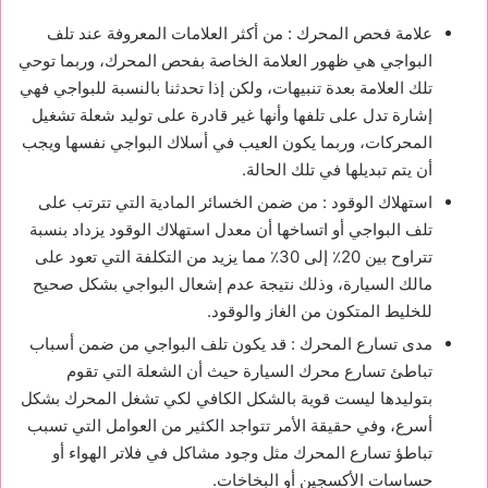
علامة فحص المحرك : من أكثر العلامات المعروفة عند تلف
البواجي هي ظهور العلامة الخاصة بفحص المحرك، وربما توحي
تلك العلامة بعدة تنبيهات، ولكن إذا تحدثنا بالنسبة للبواجي فهي
إشارة تدل على تلفها وأنها غير قادرة على توليد شعلة تشغيل
المحركات، وربما يكون العيب في أسلاك البواجي نفسها ويجب
أن يتم تبديلها في تلك الحالة.
استهلاك الوقود : من ضمن الخسائر المادية التي تترتب على
تلف البواجي أو اتساخها أن معدل استهلاك الوقود يزداد بنسبة
تتراوح بين 20٪ إلى 30٪ مما يزيد من التكلفة التي تعود على
مالك السيارة، وذلك نتيجة عدم إشعال البواجي بشكل صحيح
للخليط المتكون من الغاز والوقود.
مدى تسارع المحرك : قد يكون تلف البواجي من ضمن أسباب
تباطئ تسارع محرك السيارة حيث أن الشعلة التي تقوم
بتوليدها ليست قوية بالشكل الكافي لكي تشغل المحرك بشكل
أسرع، وفي حقيقة الأمر تتواجد الكثير من العوامل التي تسبب
تباطؤ تسارع المحرك مثل وجود مشاكل في فلاتر الهواء أو
حساسات الأكسجين أو البخاخات.