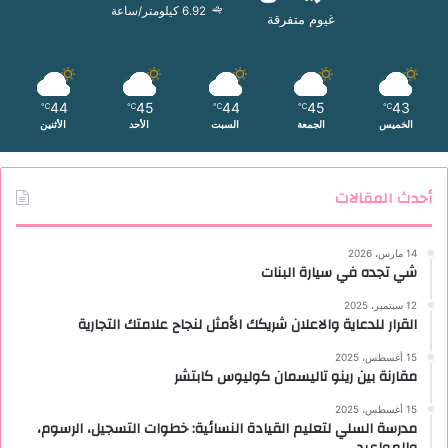
6.92 كيلومتر/ساعة
غيوم متفرقة
44
45
44
45
43
℃
℃
℃
℃
℃
الخميس
الجمعة
السبت
الأحد
الأثنين
أحدث المقالات
14 مارس، 2026
شي تجده في سيارة البنات
12 سبتمبر، 2025
القرار للدعاية والاعلان شريكك الأمثل لنجاح علامتك التجارية
15 أغسطس، 2025
مقارنة بين رينو تاليسمان كوليوس كابتشر
15 أغسطس، 2025
مدرسة السلي لتعليم القيادة النسائية: خطوات التسجيل، الرسوم،
والمواعيد