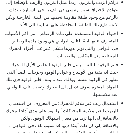
تراكم الزيت والكربون: ربما يمثل الكربون والزيت بالإضافة إلى
عوادم الاحتراق سبب رئيسي في تلف بواجي السيارة ، وذلك
بالرغم من وجود طبقة مقاومة تحميها من البيئة الخارجية ولكن
لا تستطيع تلك الطبقة المحافظة عليها سليمة إلى الأبد.
احتواء الوقود المستخدم على مادة الرصاص : من أكثر الأسباب
المتعارف عليها أيضًا لتلف البواجي هي وجود مادة الرصاص
في البواجي والتي تؤثر بدورها بشكل كبير على أجزاء المحرك
المختلفة مثل المكابس والصبابات.
فلتر الوقود التالف : يمثل فلتر الوقود الحامي الأول للمحرك
حيث أنه يقية من الأوساخ و عوادم الوقود وجزيئات الصدأ التي
تظهر في الوقود نفسه، وبذلك عندما يتلف فلتر الوقود فإن تلك
المواد المضرة سوف تدخل إلى المحرك وتسبب تلف للبواجي
عند ملامستها.
استعمال زيت غير ملائم للمحرك: من المعروف عن استعمال
الزيوت الغير ملائمة للمحركات أنها تؤثر على مدى أداء المحرك
بالإضافة إلى أنها تزيد من معدل استهلاك الوقود، ولكن
بالإضافة إلى كل ذلك أيضًا فإنها قد تسبب تلف في البواجي ،
لذلك يجب أن يتم التأكد من الشركة التي قد قامت بتصنيع