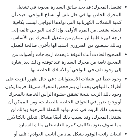
تشغيل المحرك: قد يجد سائق السيارة صعوبة في تشغيل
المحرك الخاص بها في حال تلف أو اتساخ البواجي، حيث أن
كمية الشعلات الكهربائية التي تولدها البواجي ليست بكافية
لجعله يشتغل من المرة الأولى، وإذا كانت البواجي تالفة إلى
درجة كبيرة فإنها لن تتمكن من تشغيل المحرك من الأساس،
وبذلك سيصبح من الضروري استبدالها بأخرى صالحة للعمل.
الضجيج الحادث أثناء التوقف: يحدث ارتجاجات وأصوات من
الضجيج نابعة من محرك السيارة عند توقفه وذلك يعد إشارة
إلى وجود تلف في البواجي أو الأسلاك الخاصة بها.
وجود خطأ في شعلات الأسطوانات : في حال ظهور الزيت على
أطراف البواجي يجب أن يتم فحص المحرك سريعًا، فربما يكون
وجود ذلك الزيت نتيجة تشقق حشوة الرأس الخاصة بالمحرك
أو وجود ضرر في الحواف الخاصة بالصبابات، ومن الممكن أن
يتسبب ذلك الزيت في عدم توليد الشعلة المرجوة وبذلك لن
يشتغل المحرك، وقد يسبب ذلك أيضًا مشاكل تتعلق بالكتالايزر
مما سوف يعود بتكاليف كبيرة للغاية على مالك السيارة.
انبعاث رائحة الوقود بشكل نفاذ من أنابيب العوادم : تلف أو