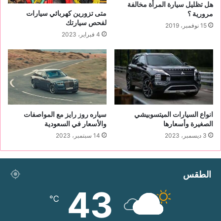
ن
هل تظليل سيارة المرأة مخالفة
ي
متى تزورين كهربائي سيارات
مرورية ؟
0
لفحص سيارتك
15 نوفمبر، 2019
5
4 فبراير، 2023
4
8
1
4
5
1
4
انواع السيارات الميتسوبيشي
سياره روز رايز مع المواصفات
2
الصغيرة وأسعارها
والأسعار في السعودية
3 ديسمبر، 2023
14 سبتمبر، 2023
الطقس
43
℃