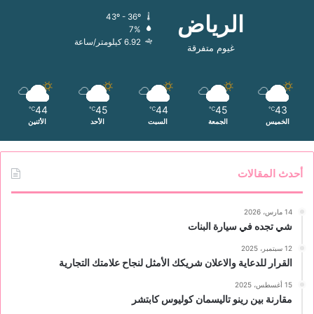
الرياض
43º - 36º
7%
6.92 كيلومتر/ساعة
غيوم متفرقة
44
45
44
45
43
℃
℃
℃
℃
℃
الخميس
الجمعة
السبت
الأحد
الأثنين
أحدث المقالات
14 مارس، 2026
شي تجده في سيارة البنات
12 سبتمبر، 2025
القرار للدعاية والاعلان شريكك الأمثل لنجاح علامتك التجارية
15 أغسطس، 2025
مقارنة بين رينو تاليسمان كوليوس كابتشر