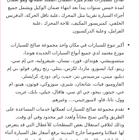
لمدة خمس سنوات يبدأ بعد انتهاء ضمان الوكيل ويشمل جميع
أجزاء السيارة تقريبا مثل
المحرك ،علبة ناقل الحركة، الدفرنس
الخلفي، كمبريسور المكيف، ثلاجة المحرك ،علبة
الفرامل، وعلبة الدركسيون.
أكبر تنوع للسيارات في مكان واحد مجموعة صالح للسيارات
موزع معتمد لدي جميع أنواع السيارات الجديدة هوندا،
ميتسوبيشي، هونداي، فورد، نيسان، شيفروليه، جي إم سي،
رينو، كيا، ايسوزو، مازدا، لكزس، بنتلي، رنج روفر، فولو، بي إم
دبليو، ميني، مرسيدس بنز، جيب، رام، دودج، كرايسلر،
الفاروميو، فيات، شانجان، شيري، سوزوكي، فوتون، هينو، ام
جي، جيتور، بيجو، جي اي سي، هافال، جيلي، بايك، جريت
وول، تاتا، فاو، لامبورجيني،…. وغيرهم.
تقدم مجموعة صالح للسيارات لعملائها خدمات المساعدة على
الطريق والتي تمنح مجاناً ولعدد غير محدود وفي أي وقت,
وذلك لتلافي استغلال بعض السطحات للأعطال التي قد يتعرض
لها عملائنا وخصوصاً خارج المدينة برفع أسعار نقل السيارة أثناء