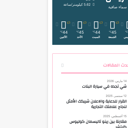
5.62 كيلومتر/ساعة
سماء صافية
44
45
44
45
℃
℃
℃
℃
℃
يس
الجمعة
السبت
الأحد
الأثنين
دث المقالات
14 مارس، 2026
شي تجده في سيارة البنات
12 سبتمبر، 2025
القرار للدعاية والاعلان شريكك الأمثل
لنجاح علامتك التجارية
15 أغسطس، 2025
مقارنة بين رينو تاليسمان كوليوس
كابتشر