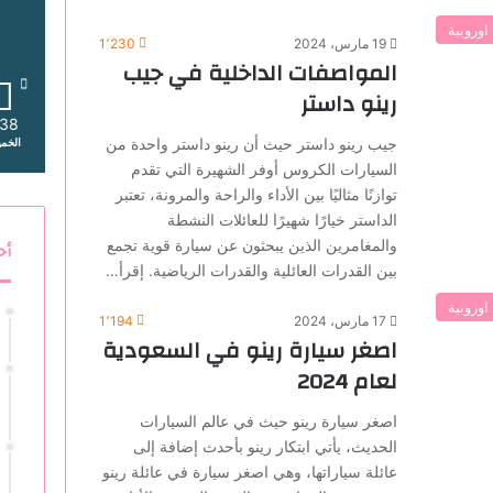
اوروبية
19 مارس، 2024
1٬230
المواصفات الداخلية في جيب
رينو داستر
38
جيب رينو داستر حيث أن رينو داستر واحدة من
الخم
السيارات الكروس أوفر الشهيرة التي تقدم
توازنًا مثاليًا بين الأداء والراحة والمرونة، تعتبر
الداستر خيارًا شهيرًا للعائلات النشطة
والمغامرين الذين يبحثون عن سيارة قوية تجمع
أح
بين القدرات العائلية والقدرات الرياضية. إقرأ…
اوروبية
17 مارس، 2024
1٬194
اصغر سيارة رينو في السعودية
لعام 2024
اصغر سيارة رينو حيث في عالم السيارات
الحديث، يأتي ابتكار رينو بأحدث إضافة إلى
عائلة سياراتها، وهي اصغر سيارة في عائلة رينو