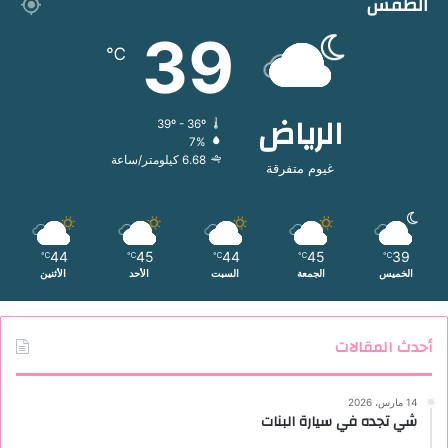
الطقس
39
℃
الرياض
39º - 36º
7%
6.68 كيلومتر/ساعة
غيوم متفرقة
44
45
44
45
39
℃
℃
℃
℃
℃
الخميس
الجمعة
السبت
الأحد
الأثنين
أحدث المقالات
14 مارس، 2026
شي تجده في سيارة البنات