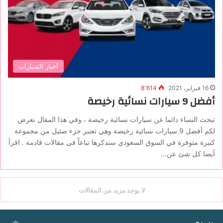
أخبار السيارات
16 فبراير، 2021
8٬614
‏أفضل 9 سيارات نسائية رخيصة
تبحث النساء دائما عن سيارات نسائية رخيصة ، وفي هذا المقال نعرض
لكم ‏أفضل 9 سيارات نسائية رخيصة وهي تعتبر جزء ضئيل من مجموعة
كبيرة متوفرة في السوق السعودي سنذكرها تباعاً في مقالات قادمة . اقرأ
أيضا كل شئ عن…
لا يوجد مزيد من المقالات