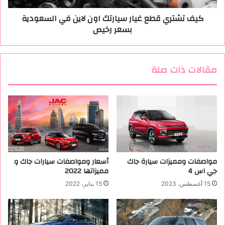
ر
ق
كيف تشتري قطع غيار سيارتك اون لاين في السعودية
ي
ط
بسعر رخيص
ة
ع
ب
غ
ا
ي
س
ا
مقالات ذات صلة
ت
ر
خ
س
د
ي
ا
ا
م
ر
ح
ت
ا
ك
م
ا
ل
و
مواصفات ومميزات سيارة جاك
أسعار ومواصفات سيارات جاك و
ج
ن
جي اس 4
مميزاتها 2022
و
ل
15 أغسطس، 2023
15 يناير، 2022
ا
ا
ل
ي
ل
ن
ل
ف