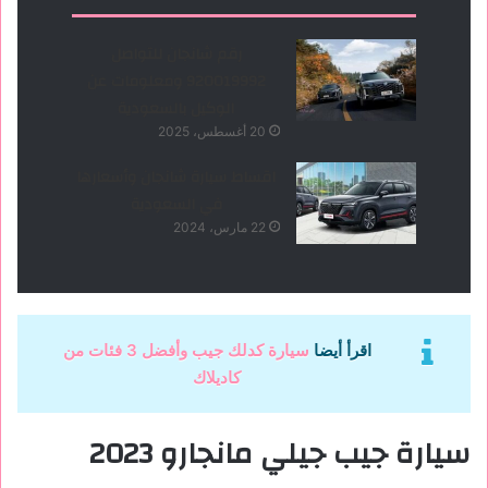
رقم شانجان للتواصل
920019992 ومعلومات عن
الوكيل بالسعودية
20 أغسطس، 2025
اقساط سيارة شانجان وأسعارها
في السعودية
22 مارس، 2024
اقرأ أيضا
سيارة كدلك جيب وأفضل 3 فئات من
كاديلاك
سيارة جيب جيلي مانجارو 2023