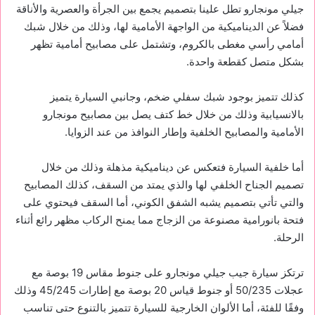
جيلي مونجارو تطل علينا بتصميم يجمع بين الجرأة والعصرية والأناقة
فضلاً عن الديناميكية من الواجهة الأمامية لها، وذلك من خلال شبك
أمامي رأسي مغطى بالكروم، وتشتمل على مصابيح أمامية تظهر
بشكل متصل كقطعة واحدة.
كذلك تتميز بوجود شبك سفلي ضخم، وجانبي السيارة يتميز
بالانسيابية وذلك من خلال خط كتف يصل بين مصابيح مونجارو
الأمامية والمصابيح الخلفية وإطار النوافذ من عند الزوايا.
أما خلفية السيارة فتعكس عن ديناميكية مذهلة وذلك من خلال
تصميم الجناح الخلفي لها والذي يمتد من السقف، كذلك المصابيح
والتي تأتي بتصميم يشبه الشفق الكوني، أما السقف فيحتوي على
فتحة بانورامية مصنوعة من الزجاج مما يمنح الركاب مظهر رائع أثناء
الرحلة.
ترتكز سيارة جيب جيلي مونجارو على جنوط مقاس 19 بوصة مع
عجلات 50/235 أو جنوط قياس 20 بوصة مع إطارات 45/245 وذلك
وفقًا للفئة، أما الألوان الخارجية للسيارة تتميز بالتنوع حتى تناسب