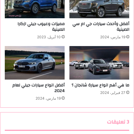
س
ي
ي
ا
ا
ل
ر
س
أفضل وأحدث سيارات جي ام سي
مميزات وعيوب جيلي ازكارا
ة
ع
الصينية
الصينية
و
19 مارس، 2024
10 أبريل، 2023
د
ي
ة
ب
س
ع
ر
ر
ما هي أهم انواع سيارة شانجان ؟
أفضل انواع سيارات جيلي لعام
2024
خ
27 فبراير، 2024
ي
19 مارس، 2024
ص
‫3 تعليقات