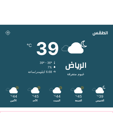
الطقس
39
℃
الرياض
39º - 36º
7%
6.68 كيلومتر/ساعة
غيوم متفرقة
44
45
44
45
39
℃
℃
℃
℃
℃
الخميس
الجمعة
السبت
الأحد
الأثنين