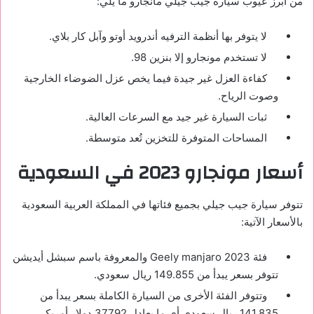
من أبرز عيوب سيارة جيب جيلي مانجارو ما يلي:
لا يتوفر بها أنظمة الترفيه أندرويد أوتو وآبل كار بلاي.
لا تستخدم مونجارو إلا بنزين 98.
كفاءة العزل غير جيدة فيما يخص عزل الضوضاء الخارجية
وصوت الرياح.
ثبات السيارة غير جيد مع السرعات العالية.
المساحات المتوفرة للتخزين تُعد متوسطة.
أسعار مونجارو 2023 في السعودية
تتوفر سيارة جيب جيلي بجميع فئاتها في المملكة العربية السعودية
بالأسعار الآتية:
فئة Geely manjaro 2023 والمعروفة باسم سبشل أيديشن
تتوفر بسعر يبدأ من 149.855 ريال سعودي.
وتتوفر الفئة الأخرى من السيارة الكاملة بسعر يبدأ من
141.835 ريال سعودي أي ما يعادل 37792 دولار أمريكي.